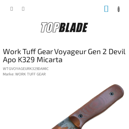
Zum
WARE
Inhalt
springen
Work Tuff Gear Voyageur Gen 2 Devil
Apo K329 Micarta
WTGVOYAGEURK329DAMIC
Marke:
WORK TUFF GEAR