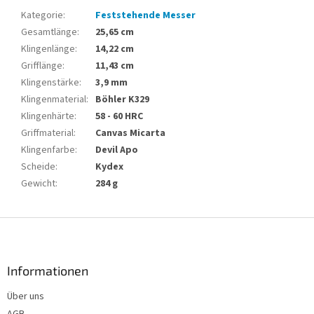
Kategorie
:
Feststehende Messer
Gesamtlänge
:
25,65 cm
Klingenlänge
:
14,22 cm
Grifflänge
:
11,43 cm
Klingenstärke
:
3,9 mm
Klingenmaterial
:
Böhler K329
Klingenhärte
:
58 - 60 HRC
Griffmaterial
:
Canvas Micarta
Klingenfarbe
:
Devil Apo
Scheide
:
Kydex
Gewicht
:
284 g
F
u
ß
z
Informationen
e
Über uns
i
AGB