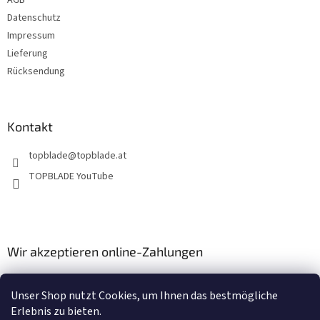
l
e
Datenschutz
Impressum
Lieferung
Rücksendung
Kontakt
topblade
@
topblade.at
TOPBLADE YouTube
Wir akzeptieren online-Zahlungen
Unser Shop nutzt Cookies, um Ihnen das bestmögliche
Erlebnis zu bieten.