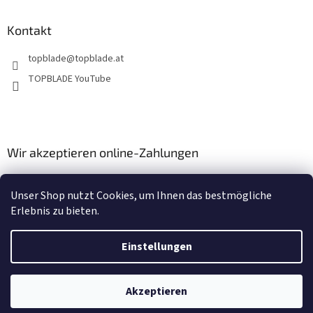
r
L
i
Kontakt
s
t
topblade
@
topblade.at
e
TOPBLADE YouTube
Wir akzeptieren online-Zahlungen
Unser Shop nutzt Cookies, um Ihnen das bestmögliche
Erlebnis zu bieten.
Einstellungen
Erstellt von Shoptet
Akzeptieren
Copyright 2026
topblade.at
. Alle Rechte vorbehalten.