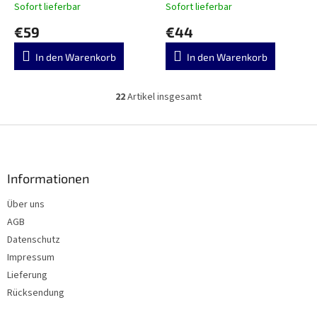
Sofort lieferbar
Sofort lieferbar
€59
€44
In den Warenkorb
In den Warenkorb
22
Artikel insgesamt
S
t
e
F
u
u
e
ß
r
z
Informationen
e
e
l
Über uns
i
e
AGB
m
l
e
e
Datenschutz
n
Impressum
t
Lieferung
e
d
Rücksendung
e