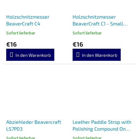
Holzschnitzmesser
Holzschnitzmesser
BeaverCraft C4
BeaverCraft C1 - Small
Whittling Knife
Sofort lieferbar
Sofort lieferbar
€16
€16
In den Warenkorb
In den Warenkorb
Abziehleder Beavercraft
Leather Paddle Strop with
LS7P03
Polishing Compound On
LS4P1
Sofort lieferbar
Sofort lieferbar