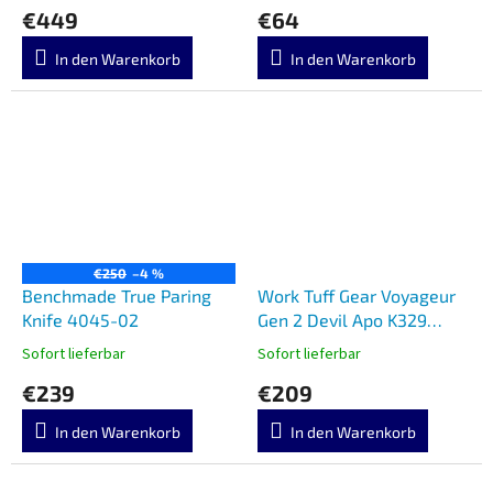
€449
€64
In den Warenkorb
In den Warenkorb
€250
–4 %
Benchmade True Paring
Work Tuff Gear Voyageur
Knife 4045-02
Gen 2 Devil Apo K329
Micarta
Sofort lieferbar
Sofort lieferbar
€239
€209
In den Warenkorb
In den Warenkorb