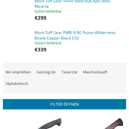
Work Tuff Gear V44X Hand Rub Apo SK85
Micarta
Sofort lieferbar
€299
Work Tuff Gear PWB-9 NC Puzon Wilderness
Bowie Copper Black G10
Sofort lieferbar
€339
P
r
Wir empfehlen
Günstigste
Teuerste
Meistverkauft
o
d
Alphabetisch
u
k
t
FILTER ÖFFNEN
s
o
L
r
i
t