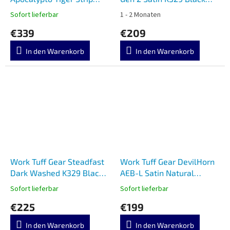
K329 Black G10
G10
Sofort lieferbar
1 - 2 Monaten
€339
€209
In den Warenkorb
In den Warenkorb
Work Tuff Gear Steadfast
Work Tuff Gear DevilHorn
Dark Washed K329 Black
AEB-L Satin Natural
G10
Micarta
Sofort lieferbar
Sofort lieferbar
€225
€199
In den Warenkorb
In den Warenkorb