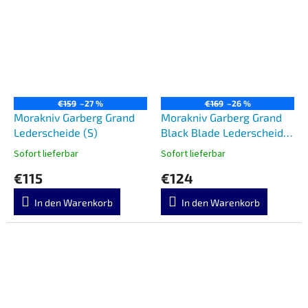
€159
–27 %
€169
–26 %
Morakniv Garberg Grand
Morakniv Garberg Grand
Lederscheide (S)
Black Blade Lederscheide
(C)
Sofort lieferbar
Sofort lieferbar
€115
€124
In den Warenkorb
In den Warenkorb