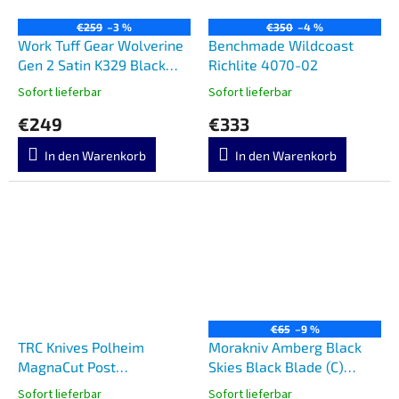
€259
–3 %
€350
–4 %
Work Tuff Gear Wolverine
Benchmade Wildcoast
Gen 2 Satin K329 Black
Richlite 4070-02
Textured G10
Sofort lieferbar
Sofort lieferbar
€249
€333
In den Warenkorb
In den Warenkorb
€65
–9 %
TRC Knives Polheim
Morakniv Amberg Black
MagnaCut Post
Skies Black Blade (C)
Apocalyptic
14698
Sofort lieferbar
Sofort lieferbar