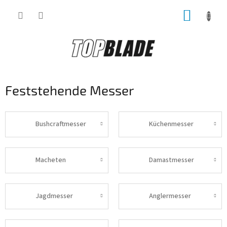
Zum
WARE
Inhalt
springen
Feststehende Messer
Bushcraftmesser
Küchenmesser
Macheten
Damastmesser
Jagdmesser
Anglermesser