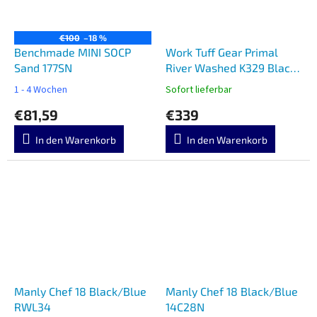
€100
–18 %
Benchmade MINI SOCP
Work Tuff Gear Primal
Sand 177SN
River Washed K329 Black
G10
1 - 4 Wochen
Sofort lieferbar
€81,59
€339
In den Warenkorb
In den Warenkorb
Manly Chef 18 Black/Blue
Manly Chef 18 Black/Blue
RWL34
14C28N