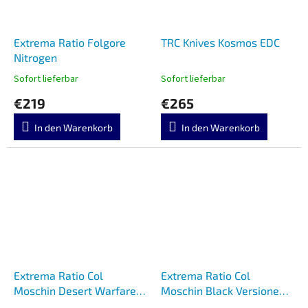
Extrema Ratio Folgore
TRC Knives Kosmos EDC
Nitrogen
Sofort lieferbar
Sofort lieferbar
€219
€265
In den Warenkorb
In den Warenkorb
Extrema Ratio Col
Extrema Ratio Col
Moschin Desert Warfare
Moschin Black Versione
04.1000.0125/DW
Militare Con Doppia