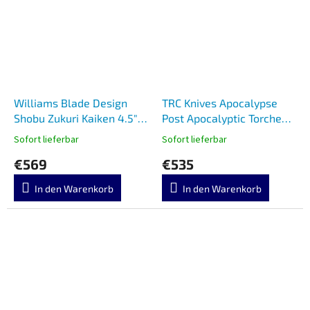
Williams Blade Design
TRC Knives Apocalypse
Shobu Zukuri Kaiken 4.5"
Post Apocalyptic Torched
Post Apocalyptic SZK 007
Natural Canvas Micarta
Sofort lieferbar
Sofort lieferbar
€569
€535
In den Warenkorb
In den Warenkorb