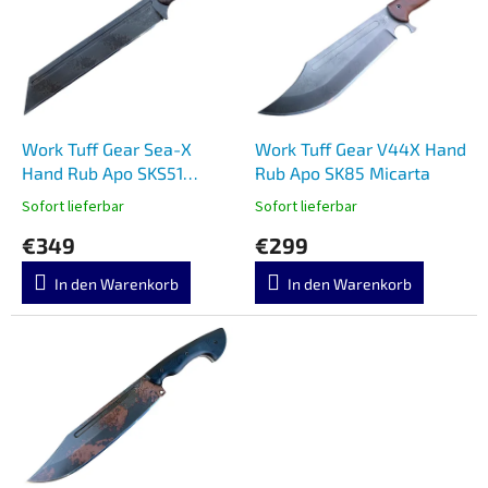
s
i
t
e
e
r
d
u
e
n
r
g
P
Work Tuff Gear Sea-X
Work Tuff Gear V44X Hand
r
Hand Rub Apo SKS51
Rub Apo SK85 Micarta
o
Burlap Micarta
Sofort lieferbar
Sofort lieferbar
d
€349
€299
u
k
In den Warenkorb
In den Warenkorb
t
e