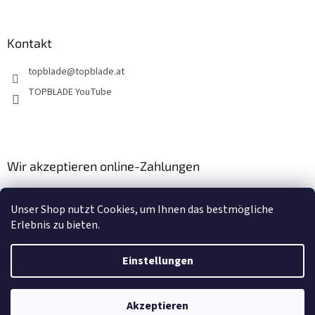
i
s
t
e
Kontakt
topblade
@
topblade.at
TOPBLADE YouTube
Wir akzeptieren online-Zahlungen
Unser Shop nutzt Cookies, um Ihnen das bestmögliche
Erlebnis zu bieten.
Einstellungen
Erstellt von Shoptet
Akzeptieren
Copyright 2026
topblade.at
. Alle Rechte vorbehalten.