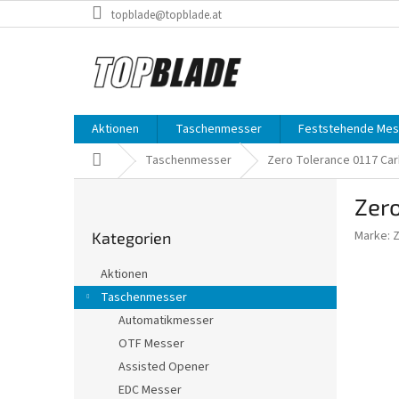
Zum
topblade@topblade.at
Inhalt
springen
Aktionen
Taschenmesser
Feststehende Mes
Startseite
Taschenmesser
Zero Tolerance 0117 Car
S
Zero
e
Kategorien
i
Marke:
Kategorien
überspringen
t
e
Aktionen
n
Taschenmesser
l
Automatikmesser
e
i
OTF Messer
s
Assisted Opener
t
EDC Messer