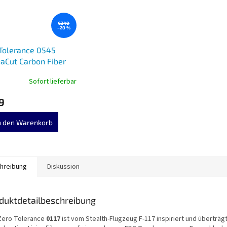
€340
–20 %
Tolerance 0545
aCut Carbon Fiber
Sofort lieferbar
9
n den Warenkorb
hreibung
Diskussion
duktdetailbeschreibung
Zero Tolerance
0117
ist vom Stealth-Flugzeug F-117 inspiriert und überträ