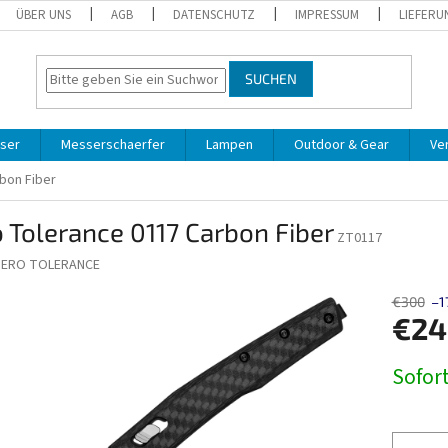
ÜBER UNS
AGB
DATENSCHUTZ
IMPRESSUM
LIEFERU
SUCHEN
ser
Messerschaerfer
Lampen
Outdoor & Gear
Ve
bon Fiber
 Tolerance 0117 Carbon Fiber
ZT0117
ZERO TOLERANCE
€300
–1
€24
Verkaufs
Sofort