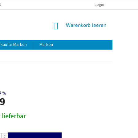
NG
RÜCKSENDUNG
Login
WARENKORB
Warenkorb leeren
rkaufte Marken
Marken
7 %
9
preis:
 lieferbar