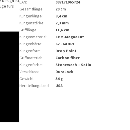
 Design ist
EAN
:
087171065724
Auge fürs
Gesamtlänge
:
20 cm
Klingenlänge
:
8,4 cm
Klingenstärke
:
2,3 mm
Grifflänge
:
11,6 cm
Klingenmaterial
:
CPM-MagnaCut
Klingenhärte
:
62 - 64 HRC
Klingenform
:
Drop Point
Griffmaterial
:
Carbon fiber
Klingenfarbe
:
Stonewash + Satin
Verschluss
:
DuraLock
Gewicht
:
54 g
Herstellungsland
:
USA