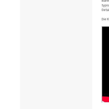
klar
typis
Deta
Die 