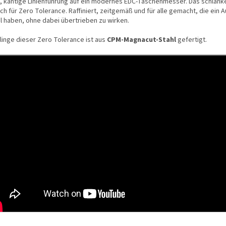
e, kantige Linienführung auf ein modernes EDC-Taschenmesser. Das schlanke
ch für Zero Tolerance. Raffiniert, zeitgemäß und für alle gemacht, die ein 
il haben, ohne dabei übertrieben zu wirken.
Klinge dieser Zero Tolerance ist aus
CPM-Magnacut-Stahl
gefertigt.