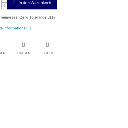
In den Warenkorb
henmesser Zero Tolerance 0117
rte Informationen
KEN
FRAGEN
TEILEN