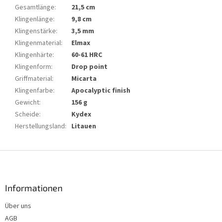
Gesamtlänge
:
21,5 cm
Klingenlänge
:
9,8 cm
Klingenstärke
:
3,5 mm
Klingenmaterial
:
Elmax
Klingenhärte
:
60-61 HRC
Klingenform
:
Drop point
Griffmaterial
:
Micarta
Klingenfarbe
:
Apocalyptic finish
Gewicht
:
156 g
Scheide
:
Kydex
Herstellungsland
:
Litauen
F
u
ß
z
Informationen
e
Über uns
i
AGB
l