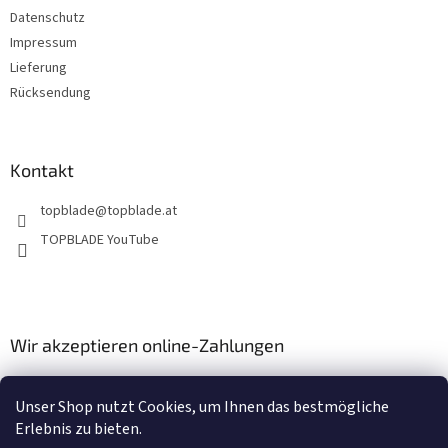
e
Datenschutz
Impressum
Lieferung
Rücksendung
Kontakt
topblade
@
topblade.at
TOPBLADE YouTube
Wir akzeptieren online-Zahlungen
Unser Shop nutzt Cookies, um Ihnen das bestmögliche
Erlebnis zu bieten.