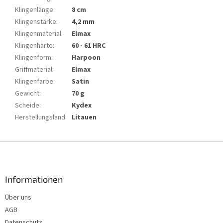
Klingenlänge
:
8 cm
Klingenstärke
:
4,2 mm
Klingenmaterial
:
Elmax
Klingenhärte
:
60 - 61 HRC
Klingenform
:
Harpoon
Griffmaterial
:
Elmax
Klingenfarbe
:
Satin
Gewicht
:
70 g
Scheide
:
Kydex
Herstellungsland
:
Litauen
F
u
ß
z
Informationen
e
Über uns
i
AGB
l
e
Datenschutz