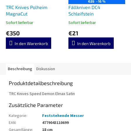
€25
–16 %
TRC Knives Polheim
Fällkniven DC4
MagnaCut
Schleifstein
Sofort lieferbar
Sofort lieferbar
€350
€21
In den Warenkorb
In den Warenkorb
Beschreibung
Diskussion
Produktdetailbeschreibung
TRC Knives Speed Demon Elmax Satin
Zusätzliche Parameter
Kategorie
:
Feststehende Messer
EAN
:
4779043110699
Gesamtlänge
:
18 cm