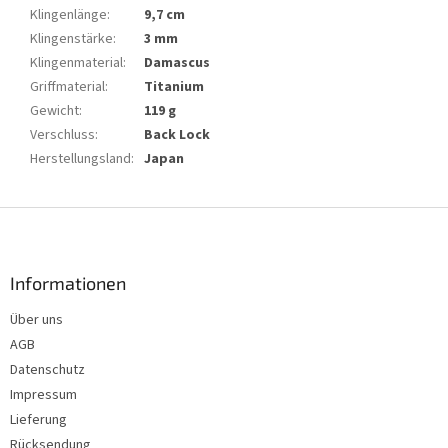
Klingenlänge
:
9,7 cm
Klingenstärke
:
3 mm
Klingenmaterial
:
Damascus
Griffmaterial
:
Titanium
Gewicht
:
119 g
Verschluss
:
Back Lock
Herstellungsland
:
Japan
F
u
ß
z
Informationen
e
Über uns
i
AGB
l
e
Datenschutz
Impressum
Lieferung
Rücksendung