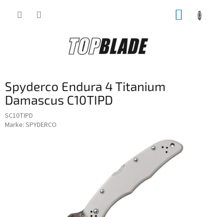
Zum
WARE
Inhalt
springen
Spyderco Endura 4 Titanium
Damascus C10TIPD
SC10TIPD
Marke:
SPYDERCO