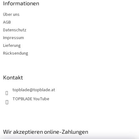
z
Informationen
e
Über uns
i
AGB
l
e
Datenschutz
Impressum
Lieferung
Rücksendung
Kontakt
topblade
@
topblade.at
TOPBLADE YouTube
Wir akzeptieren online-Zahlungen