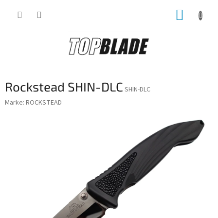
Zum
WARE
Inhalt
springen
Rockstead SHIN-DLC
SHIN-DLC
Marke:
ROCKSTEAD