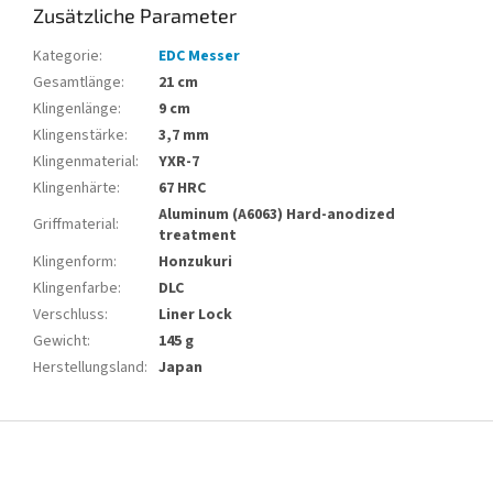
Zusätzliche Parameter
Kategorie
:
EDC Messer
Gesamtlänge
:
21 cm
Klingenlänge
:
9 cm
Klingenstärke
:
3,7 mm
Klingenmaterial
:
YXR-7
Klingenhärte
:
67 HRC
Aluminum (A6063) Hard-anodized
Griffmaterial
:
treatment
Klingenform
:
Honzukuri
Klingenfarbe
:
DLC
Verschluss
:
Liner Lock
Gewicht
:
145 g
Herstellungsland
:
Japan
F
u
ß