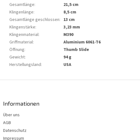
Gesamtlänge
:
21,5 cm
Klingenlänge
:
8,5 cm
Gesamtlänge geschlossen
:
13 cm
Klingenstärke
:
3,23 mm
Klingenmaterial
:
M390
Griffmaterial
:
Aluminium 6061-T6
Öffnung
:
Thumb Slide
Gewicht
:
94 g
Herstellungsland
:
USA
F
u
ß
z
Informationen
e
Über uns
i
AGB
l
e
Datenschutz
Impressum