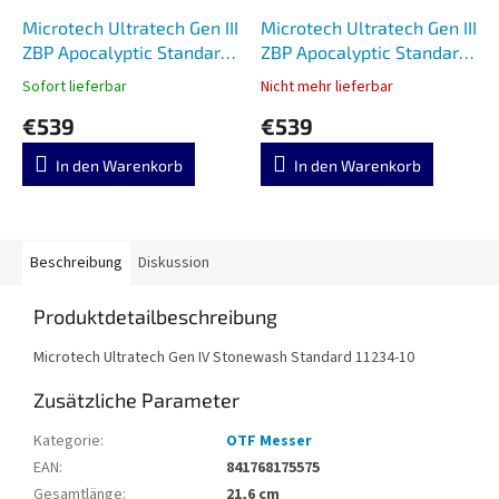
Microtech Ultratech Gen III
Microtech Ultratech Gen III
ZBP Apocalyptic Standard
ZBP Apocalyptic Standard
1122-10 APNC
1123-10 APNC
Sofort lieferbar
Nicht mehr lieferbar
€539
€539
In den Warenkorb
In den Warenkorb
Beschreibung
Diskussion
Produktdetailbeschreibung
Microtech Ultratech Gen IV Stonewash Standard 11234-10
Zusätzliche Parameter
Kategorie
:
OTF Messer
EAN
:
841768175575
Gesamtlänge
:
21,6 cm