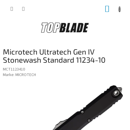
Zum
WARE
Inhalt
springen
Microtech Ultratech Gen IV
Stonewash Standard 11234-10
MCT1123410
Marke:
MICROTECH