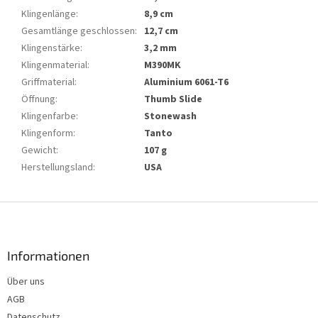
Klingenlänge
:
8,9 cm
Gesamtlänge geschlossen
:
12,7 cm
Klingenstärke
:
3,2 mm
Klingenmaterial
:
M390MK
Griffmaterial
:
Aluminium 6061-T6
Öffnung
:
Thumb Slide
Klingenfarbe
:
Stonewash
Klingenform
:
Tanto
Gewicht
:
107 g
Herstellungsland
:
USA
F
u
ß
z
Informationen
e
Über uns
i
AGB
l
e
Datenschutz