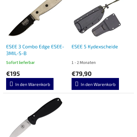
s
s
o
t
r
e
t
d
i
e
e
r
r
P
ESEE 3 Combo Edge ESEE-
ESEE 5 Kydexscheide
u
r
3MIL-S-B
n
o
g
Sofort lieferbar
1 - 2 Monaten
d
€195
€79,90
u
k
In den Warenkorb
In den Warenkorb
t
e