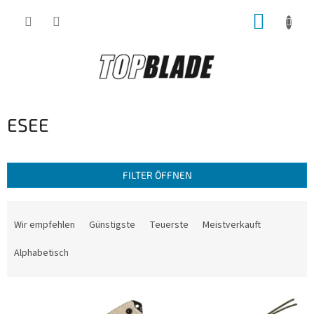
Zum
WARE
Inhalt
springen
ESEE
FILTER ÖFFNEN
P
r
Wir empfehlen
Günstigste
Teuerste
Meistverkauft
o
d
Alphabetisch
u
k
L
t
i