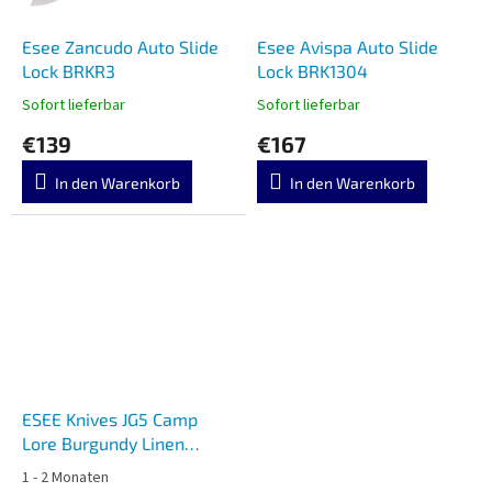
Esee Zancudo Auto Slide
Esee Avispa Auto Slide
Lock BRKR3
Lock BRK1304
Sofort lieferbar
Sofort lieferbar
€139
€167
In den Warenkorb
In den Warenkorb
ESEE Knives JG5 Camp
Lore Burgundy Linen
Micarta ESEE-JG5-LM
1 - 2 Monaten