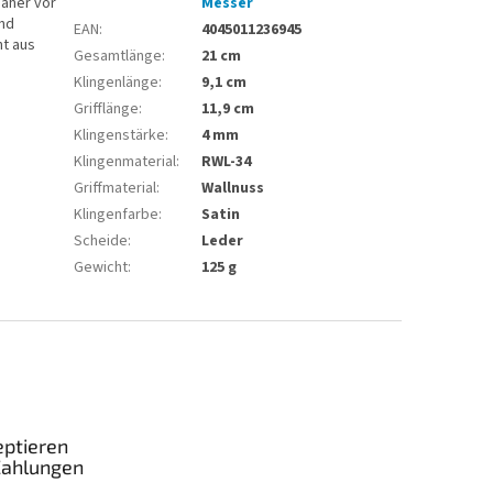
daher vor
Messer
und
EAN
:
4045011236945
ht aus
Gesamtlänge
:
21 cm
Klingenlänge
:
9,1 cm
Grifflänge
:
11,9 cm
Klingenstärke
:
4 mm
Klingenmaterial
:
RWL-34
Griffmaterial
:
Wallnuss
Klingenfarbe
:
Satin
Scheide
:
Leder
Gewicht
:
125 g
eptieren
Zahlungen