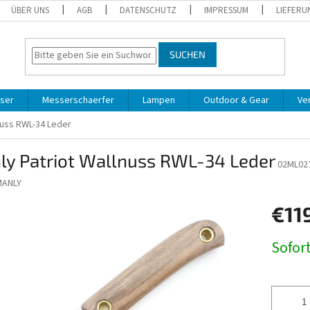
ÜBER UNS
AGB
DATENSCHUTZ
IMPRESSUM
LIEFERU
SUCHEN
ser
Messerschaerfer
Lampen
Outdoor & Gear
Ve
nuss RWL-34 Leder
ly Patriot Wallnuss RWL-34 Leder
02ML02
MANLY
€11
Verkaufs
Sofort