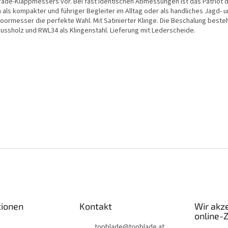
ade-Klappmessers vor. Bei fast identischen Abmessungen ist das Patriot 
 als kompakter und führiger Begleiter im Alltag oder als handliches Jagd- 
oormesser die perfekte Wahl. Mit Satinierter Klinge. Die Beschalung beste
nussholz
und RWL34 als Klingenstahl. Lieferung mit Lederscheide.
tionen
Kontakt
Wir akz
online-
topblade
@
topblade.at