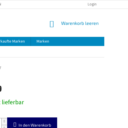
NG
RÜCKSENDUNG
Login
WARENKORB
Warenkorb leeren
rkaufte Marken
Marken
7
9
preis:
 lieferbar
In den Warenkorb