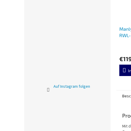
Manly
RWL-
€11
I
Auf Instagram folgen
Besc
Pro
Mit 