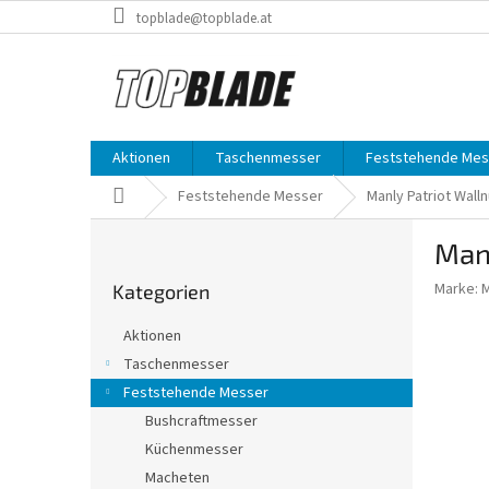
Zum
topblade@topblade.at
Inhalt
springen
Aktionen
Taschenmesser
Feststehende Mes
Startseite
Feststehende Messer
Manly Patriot Wall
S
Man
e
Kategorien
i
Marke:
Kategorien
überspringen
t
e
Aktionen
n
Taschenmesser
l
Feststehende Messer
e
i
Bushcraftmesser
s
Küchenmesser
t
Macheten