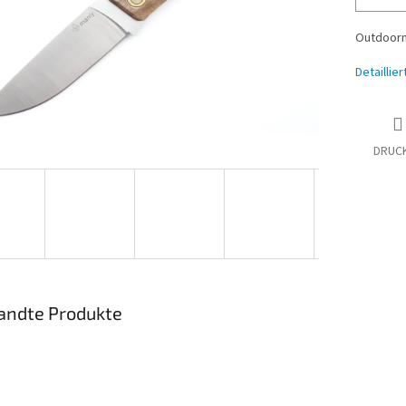
Outdoorm
Detaillie
DRUC
andte Produkte