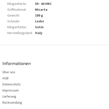
Klingenhärte
:
59 - 60 HRC
Griffmaterial
:
Micarta
Gewicht
:
180 g
Scheide
:
Leder
Klingenfarbe
:
Satin
Herstellungsland
:
Italy
F
u
ß
z
Informationen
e
Über uns
i
AGB
l
e
Datenschutz
Impressum
Lieferung
Rücksendung