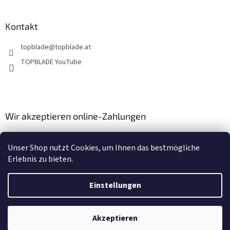
Kontakt
topblade
@
topblade.at
TOPBLADE YouTube
Wir akzeptieren online-Zahlungen
Unser Shop nutzt Cookies, um Ihnen das bestmögliche
Erlebnis zu bieten.
Einstellungen
Erstellt von Shoptet
Akzeptieren
Copyright 2026
topblade.at
. Alle Rechte vorbehalten.