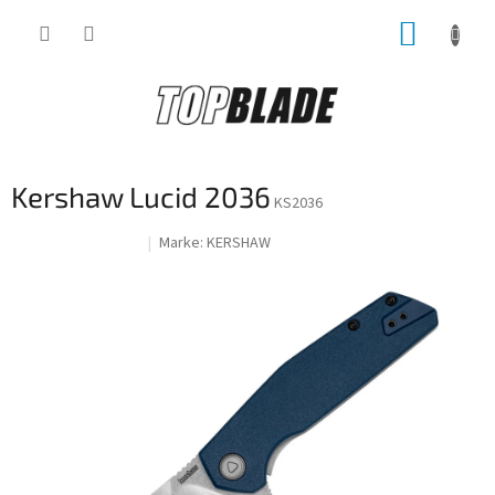
Zum
WARE
Inhalt
springen
Kershaw Lucid 2036
KS2036
(bool)
Marke:
KERSHAW
Neuheiten