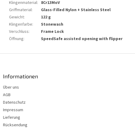
Klingenmaterial
:
8Cr13MoV
Griffmaterial
:
Glass-Filled Nylon + Stainless Steel
Gewicht
:
122 g
Klingenfarbe
:
Stonewash
Verschluss
:
Frame Lock
Öffnung
:
SpeedSafe assisted opening with flipper
F
u
ß
z
Informationen
e
Über uns
i
AGB
l
e
Datenschutz
Impressum
Lieferung
Rücksendung