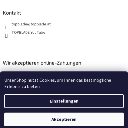
Kontakt
topblade
@
topblade.at
TOPBLADE YouTube
Wir akzeptieren online-Zahlungen
Unser Shop nutzt Cookies, um Ihnen das bestmögliche
Erlebnis zu bieten.
Einstellungen
Erstellt von Shoptet
Akzeptieren
Copyright 2026
topblade.at
. Alle Rechte vorbehalten.