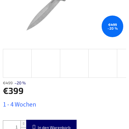
€499
–20 %
€499
–20 %
€399
Verkaufspreis:
1 - 4 Wochen
In den Warenkorb