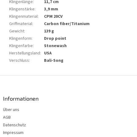
Klingenlänge
:
11,7 cm
Klingenstärke
:
3,9 mm
Klingenmaterial
:
CPM 20CV
Griffmaterial
:
Carbon fiber/Titanium
Gewicht
:
139 g
Klingenform
:
Drop point
Klingenfarbe
:
Stonewash
Herstellungsland
:
USA
Verschluss
:
Bali-Song
F
u
ß
z
Informationen
e
Über uns
i
AGB
l
e
Datenschutz
Impressum