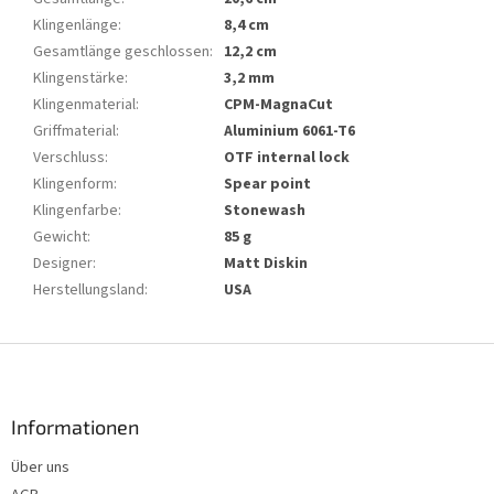
Klingenlänge
:
8,4 cm
Gesamtlänge geschlossen
:
12,2 cm
Klingenstärke
:
3,2 mm
Klingenmaterial
:
CPM-MagnaCut
Griffmaterial
:
Aluminium 6061-T6
Verschluss
:
OTF internal lock
Klingenform
:
Spear point
Klingenfarbe
:
Stonewash
Gewicht
:
85 g
Designer
:
Matt Diskin
Herstellungsland
:
USA
F
u
ß
z
Informationen
e
Über uns
i