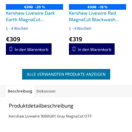
€390
–20 %
€390
–18 %
Kershaw Livewire Dark
Kershaw Livewire Red
Earth MagnaCut
MagnaCut Blackwash
Blackwash 9000FDEBW
9000RDBW
1 - 4 Wochen
1 - 4 Wochen
€309
€319
In den Warenkorb
In den Warenkorb
ALLE VERWANDTEN PRODUKTE ANZEIGEN
Beschreibung
Diskussion
Produktdetailbeschreibung
Kershaw Livewire 9000GRY Gray MagnaCut OTF