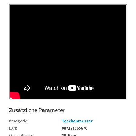
Zusätzliche Parameter
Kategorie
:
Taschenmesser
EAN
:
087171065670
Gesamtlänge
:
20,6 cm