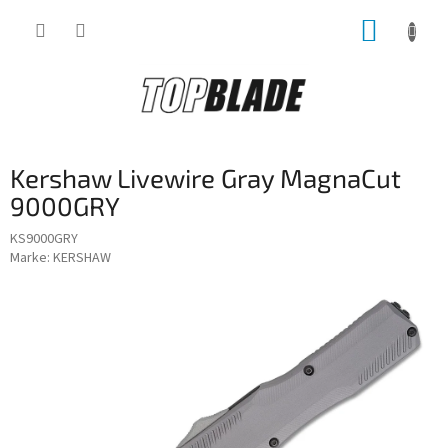
Zum
WARE
Inhalt
springen
Kershaw Livewire Gray MagnaCut
9000GRY
KS9000GRY
Marke:
KERSHAW