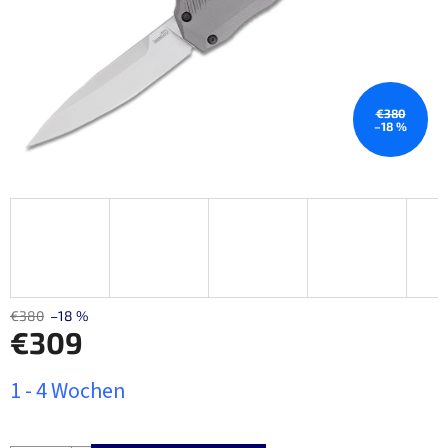
€380
–18 %
€380
–18 %
€309
Verkaufspreis:
1 - 4 Wochen