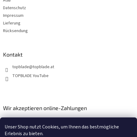
AGB
l
e
Datenschutz
Impressum
Lieferung
Rücksendung
Kontakt
topblade
@
topblade.at
TOPBLADE YouTube
Wir akzeptieren online-Zahlungen
Unser Shop nutzt Cookies, um Ihnen das bestmögliche
Erlebnis zu bieten.