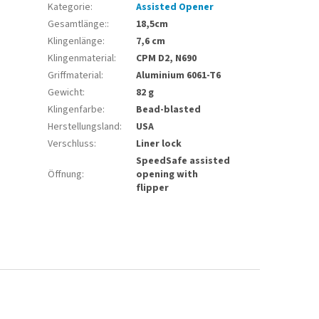
Kategorie
:
Assisted Opener
Gesamtlänge:
:
18,5cm
Klingenlänge
:
7,6 cm
Klingenmaterial
:
CPM D2, N690
Griffmaterial
:
Aluminium 6061-T6
Gewicht
:
82 g
Klingenfarbe
:
Bead-blasted
Herstellungsland
:
USA
Verschluss
:
Liner lock
SpeedSafe assisted
Öffnung
:
opening with
flipper