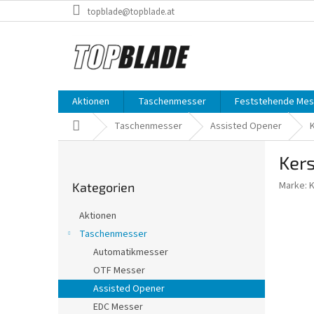
Zum
topblade@topblade.at
Inhalt
springen
Aktionen
Taschenmesser
Feststehende Mes
Startseite
Taschenmesser
Assisted Opener
S
Ker
e
Kategorien
i
Marke:
Kategorien
überspringen
t
e
Aktionen
n
Taschenmesser
l
Automatikmesser
e
i
OTF Messer
s
Assisted Opener
t
EDC Messer