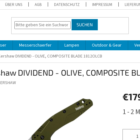
ÜBER UNS
AGB
DATENSCHUTZ
IMPRESSUM
LIEFERU
SUCHEN
ser
Messerschaerfer
Lampen
Outdoor & Gear
Ve
Kershaw DIVIDEND - OLIVE, COMPOSITE BLADE 1812OLCB
shaw DIVIDEND - OLIVE, COMPOSITE B
KERSHAW
€17
Verkaufs
1 - 2