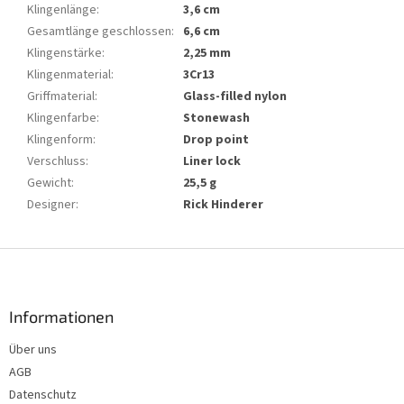
Klingenlänge
:
3,6 cm
Gesamtlänge geschlossen
:
6,6 cm
Klingenstärke
:
2,25 mm
Klingenmaterial
:
3Cr13
Griffmaterial
:
Glass-filled nylon
Klingenfarbe
:
Stonewash
Klingenform
:
Drop point
Verschluss
:
Liner lock
Gewicht
:
25,5 g
Designer
:
Rick Hinderer
F
u
ß
z
Informationen
e
Über uns
i
AGB
l
e
Datenschutz