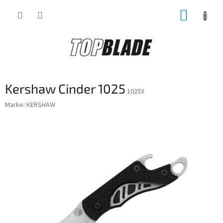
Zum
WARE
Inhalt
springen
Kershaw Cinder 1025
1025X
Marke:
KERSHAW