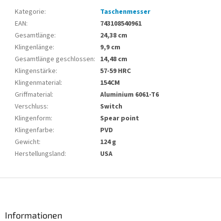
Kategorie
:
Taschenmesser
EAN
:
743108540961
Gesamtlänge
:
24,38 cm
Klingenlänge
:
9,9 cm
Gesamtlänge geschlossen
:
14,48 cm
Klingenstärke
:
57-59 HRC
Klingenmaterial
:
154CM
Griffmaterial
:
Aluminium 6061-T6
Verschluss
:
Switch
Klingenform
:
Spear point
Klingenfarbe
:
PVD
Gewicht
:
124 g
Herstellungsland
:
USA
F
u
ß
z
Informationen