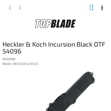
Zum
WARE
Inhalt
springen
Heckler & Koch Incursion Black OTF
54096
HK54096
Marke:
HECKLER & KOCH