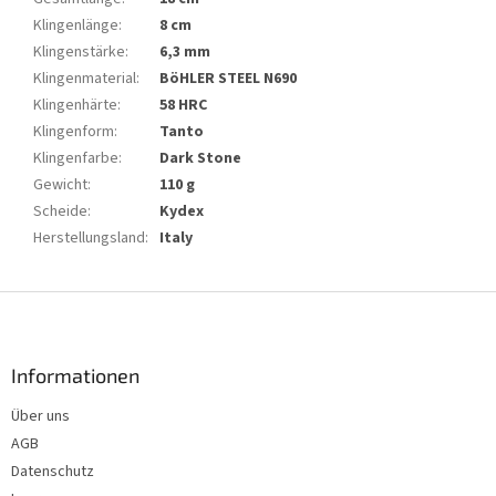
Klingenlänge
:
8 cm
Klingenstärke
:
6,3 mm
Klingenmaterial
:
BöHLER STEEL N690
Klingenhärte
:
58 HRC
Klingenform
:
Tanto
Klingenfarbe
:
Dark Stone
Gewicht
:
110 g
Scheide
:
Kydex
Herstellungsland
:
Italy
F
u
ß
z
Informationen
e
Über uns
i
AGB
l
e
Datenschutz