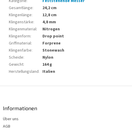
Kategorie
:
Feststehende Messer
Gesamtlänge
:
24,2 cm
Klingenlänge
:
12,8 cm
Klingenstärke
:
4,8 mm
Klingenmaterial
:
Nitrogen
Klingenform
:
Drop point
Griffmaterial
:
Forprene
Klingenfarbe
:
Stonewash
Scheide
:
Nylon
Gewicht
:
164 g
Herstellungsland
:
Italien
F
u
ß
z
Informationen
e
Über uns
i
AGB
l