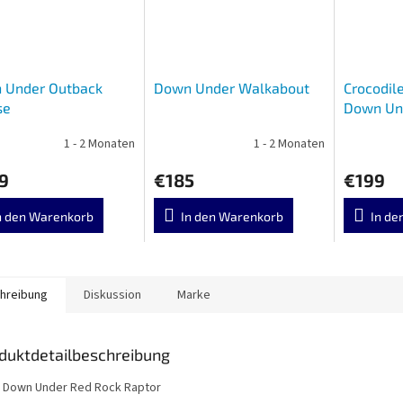
 Under Outback
Down Under Walkabout
Crocodil
se
Down Un
1 - 2 Monaten
1 - 2 Monaten
9
€185
€199
n den Warenkorb
In den Warenkorb
In de
hreibung
Diskussion
Marke
duktdetailbeschreibung
i Down Under Red Rock Raptor