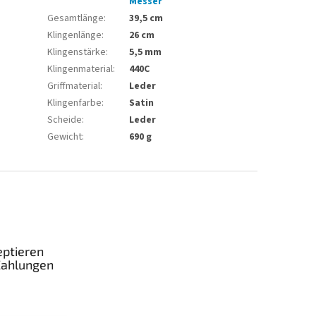
Messer
Gesamtlänge
:
39,5 cm
Klingenlänge
:
26 cm
Klingenstärke
:
5,5 mm
Klingenmaterial
:
440C
Griffmaterial
:
Leder
Klingenfarbe
:
Satin
Scheide
:
Leder
Gewicht
:
690 g
eptieren
Zahlungen