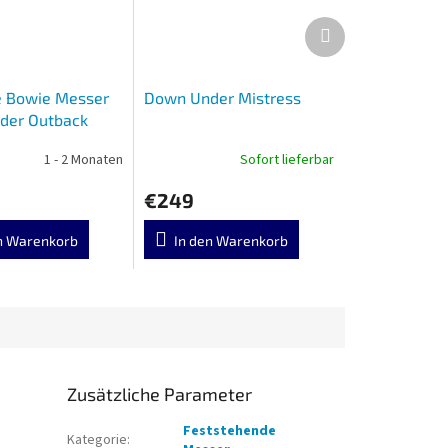
Nächstes
Produkt
e Bowie Messer
Down Under Mistress
der Outback
1 - 2 Monaten
Sofort lieferbar
€249
n Warenkorb
In den Warenkorb
Zusätzliche Parameter
Feststehende
Kategorie
: