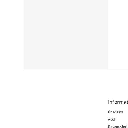
F
u
ß
z
e
Informa
i
l
Über uns
e
AGB
Datenschut