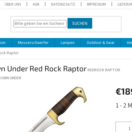
ÜBER UNS
AGB
DATENSCHUTZ
IMPRESSUM
LIEFERU
SUCHEN
ser
Messerschaerfer
Lampen
Outdoor & Gear
Ve
ock Raptor
n Under Red Rock Raptor
REDROCK RAPTOR
DOWN UNDER
€18
Verkaufs
1 - 2