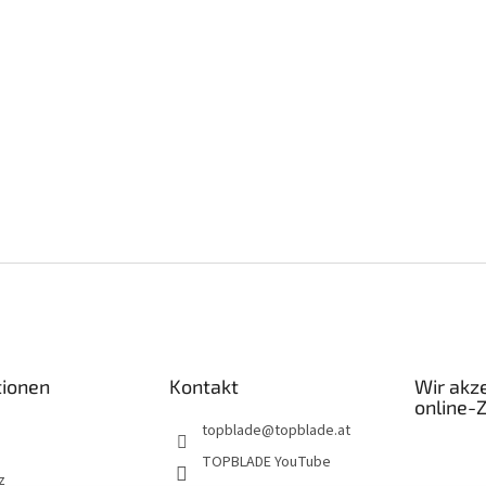
tionen
Kontakt
Wir akz
online-
topblade
@
topblade.at
TOPBLADE YouTube
z