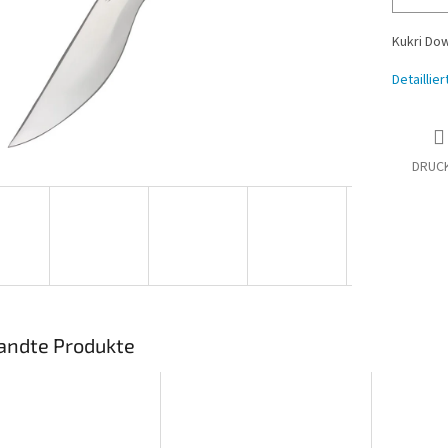
Kukri Do
Detaillie
DRUC
andte Produkte