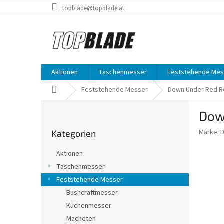
Zum
topblade@topblade.at
Inhalt
springen
Aktionen
Taschenmesser
Feststehende Mes
Startseite
Feststehende Messer
Down Under Red R
S
Dow
e
Kategorien
i
Marke:
Kategorien
überspringen
t
e
Aktionen
n
Taschenmesser
l
Feststehende Messer
e
i
Bushcraftmesser
s
Küchenmesser
t
Macheten