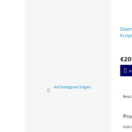
Down
Eclip
€20
I
Auf Instagram folgen
Besc
Pro
Kukr