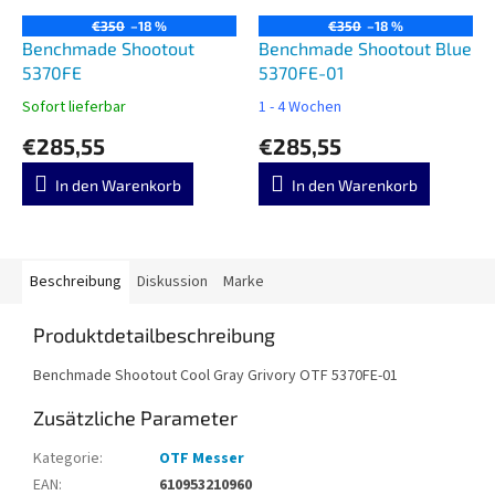
€350
–18 %
€350
–18 %
Benchmade Shootout
Benchmade Shootout Blue
5370FE
5370FE-01
Sofort lieferbar
1 - 4 Wochen
€285,55
€285,55
In den Warenkorb
In den Warenkorb
Beschreibung
Diskussion
Marke
Produktdetailbeschreibung
Benchmade Shootout Cool Gray Grivory OTF 5370FE-01
Zusätzliche Parameter
Kategorie
:
OTF Messer
EAN
:
610953210960