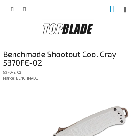
Zum
WARE
Inhalt
springen
Benchmade Shootout Cool Gray
5370FE-02
5370FE-02
Marke:
BENCHMADE