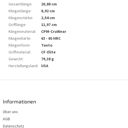
Gesamtlänge
:
20,88 cm
Klingenlänge
:
8,92 cm
Klingenstärke
:
2,54 cm
Grifflänge
:
11,97 cm
Klingenmaterial
:
CPM-CruWear
Klingenhärte
:
63 - 65 HRC
Klingenform
:
Tanto
Griffmaterial
:
CF-Elite
Gewicht
:
79,38 g
Herstellungsland
:
USA
F
u
ß
z
Informationen
e
Über uns
i
AGB
l
e
Datenschutz