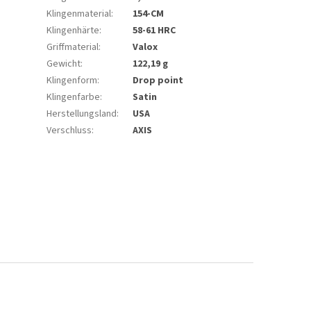
Klingenmaterial
:
154-CM
Klingenhärte
:
58-61 HRC
Griffmaterial
:
Valox
Gewicht
:
122,19 g
Klingenform
:
Drop point
Klingenfarbe
:
Satin
Herstellungsland
:
USA
Verschluss
:
AXIS