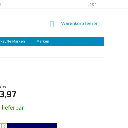
NG
RÜCKSENDUNG
Login
WARENKORB
Warenkorb leeren
rkaufte Marken
Marken
8 %
3,97
preis:
 lieferbar