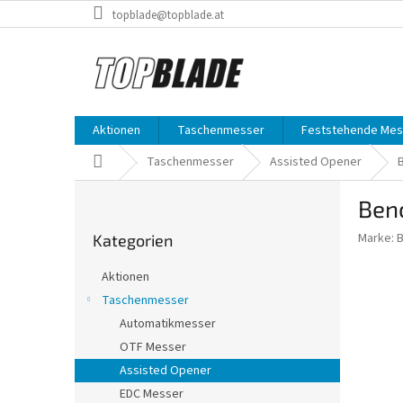
Zum
topblade@topblade.at
Inhalt
springen
Aktionen
Taschenmesser
Feststehende Mes
Startseite
Taschenmesser
Assisted Opener
S
Ben
e
Kategorien
i
Marke:
Kategorien
überspringen
t
e
Aktionen
n
Taschenmesser
l
Automatikmesser
e
i
OTF Messer
s
Assisted Opener
t
EDC Messer