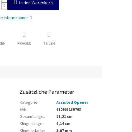
In den Warenkorb
rte Informationen
KEN
FRAGEN
TEILEN
Zusätzliche Parameter
Kategorie
:
Assisted Opener
EAN
:
610953130763
Gesamtlänge:
:
21,21 cm
Klingenlänge
:
9,14 cm
Klingenstärke
:
3,07 mm