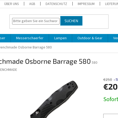
ÜBER UNS
AGB
DATENSCHUTZ
IMPRESSUM
LIEFERU
SUCHEN
ser
Messerschaerfer
Lampen
Outdoor & Gear
Ve
Benchmade Osborne Barrage 580
chmade Osborne Barrage 580
580
BENCHMADE
€250
–1
€20
Verkaufs
Sofort