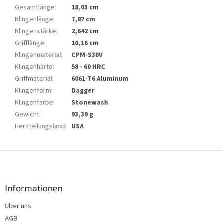
Gesamtlänge
:
18,03 cm
Klingenlänge
:
7,87 cm
Klingenstärke
:
2,642 cm
Grifflänge
:
10,16 cm
Klingenmaterial
:
CPM-S30V
Klingenhärte
:
58 - 60 HRC
Griffmaterial
:
6061-T6 Aluminum
Klingenform
:
Dagger
Klingenfarbe
:
Stonewash
Gewicht
:
93,39 g
Herstellungsland
:
USA
F
u
ß
z
Informationen
e
Über uns
i
AGB
l