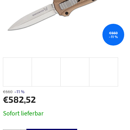
€660
–11 %
€660
–11 %
€582,52
Verkaufspreis:
Sofort lieferbar