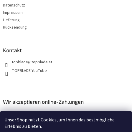
e
Datenschutz
Impressum
Lieferung
Rücksendung
Kontakt
topblade
@
topblade.at
TOPBLADE YouTube
Wir akzeptieren online-Zahlungen
Unser Shop nutzt Cookies, um Ihnen das bestmögliche
Erlebnis zu bieten.