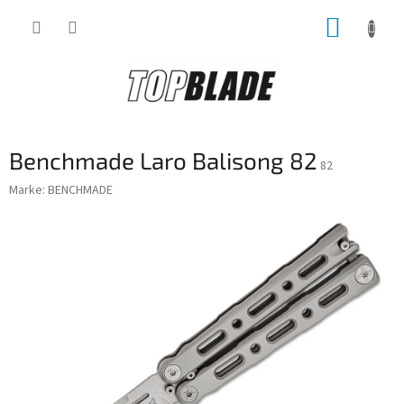
Zum
WARE
Inhalt
springen
Benchmade Laro Balisong 82
82
Marke:
BENCHMADE