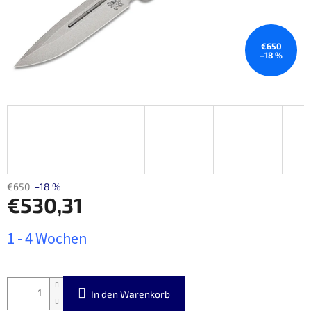
€650
–18 %
€650
–18 %
€530,31
Verkaufspreis:
1 - 4 Wochen
In den Warenkorb