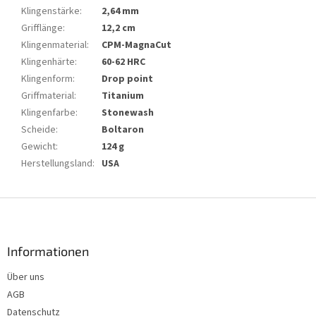
Klingenstärke
:
2,64 mm
Grifflänge
:
12,2 cm
Klingenmaterial
:
CPM-MagnaCut
Klingenhärte
:
60-62 HRC
Klingenform
:
Drop point
Griffmaterial
:
Titanium
Klingenfarbe
:
Stonewash
Scheide
:
Boltaron
Gewicht
:
124 g
Herstellungsland
:
USA
F
u
ß
z
Informationen
e
Über uns
i
AGB
l
e
Datenschutz