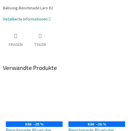
Balisong Benchmade Laro 82
Detaillierte Informationen
FRAGEN
TEILEN
Verwandte Produkte
€35
–20 %
€30
–26 %
Benchmade Bluelube
Benchmade Bluelube