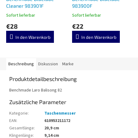
Cleaner 983901F
983900F
Sofort lieferbar
Sofort lieferbar
€28
€22
In den Warenkorb
In den Warenkorb
Beschreibung
Diskussion
Marke
Produktdetailbeschreibung
Benchmade Laro Balisong 82
Zusätzliche Parameter
Kategorie
:
Taschenmesser
EAN
:
610953211172
Gesamtlänge
:
20,9 cm
Klingenlänge
:
9,14 cm