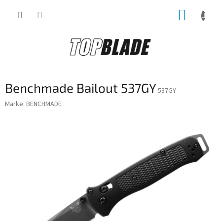
Zum
WARE
Inhalt
springen
Benchmade Bailout 537GY
537GY
Marke:
BENCHMADE