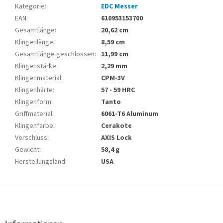
Kategorie
:
EDC Messer
EAN
:
610953153700
Gesamtlänge
:
20,62 cm
Klingenlänge
:
8,59 cm
Gesamtlänge geschlossen
:
11,99 cm
Klingenstärke
:
2,29 mm
Klingenmaterial
:
CPM-3V
Klingenhärte
:
57 - 59 HRC
Klingenform
:
Tanto
Griffmaterial
:
6061-T6 Aluminum
Klingenfarbe
:
Cerakote
Verschluss
:
AXIS Lock
Gewicht
:
58,4 g
Herstellungsland
:
USA
F
u
ß