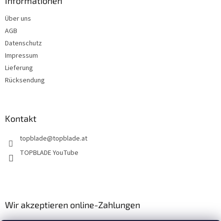
z
Informationen
e
Über uns
i
AGB
l
e
Datenschutz
Impressum
Lieferung
Rücksendung
Kontakt
topblade
@
topblade.at
TOPBLADE YouTube
Wir akzeptieren online-Zahlungen